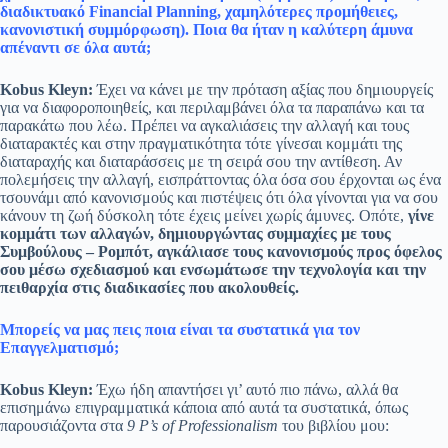
διαδικτυακό
Financial
Planning
, χαμηλότερες προμήθειες,
κανονιστική συμμόρφωση). Ποια θα ήταν η καλύτερη άμυνα
απέναντι σε όλα αυτά;
Kobus
Kle
y
n
:
Έχει να κάνει με την πρόταση αξίας που δημιουργείς
για να διαφοροποιηθείς, και περιλαμβάνει όλα τα παραπάνω και τα
παρακάτω που λέω. Πρέπει να αγκαλιάσεις την αλλαγή και τους
διαταρακτές και στην πραγματικότητα τότε γίνεσαι κομμάτι της
διαταραχής και διαταράσσεις με τη σειρά σου την αντίθεση. Αν
πολεμήσεις την αλλαγή, εισπράττοντας όλα όσα σου έρχονται ως ένα
τσουνάμι από κανονισμούς και πιστέψεις ότι όλα γίνονται για να σου
κάνουν τη ζωή δύσκολη τότε έχεις μείνει χωρίς άμυνες. Οπότε,
γίνε
κομμάτι των αλλαγών, δημιουργώντας συμμαχίες με τους
Συμβούλους – Ρομπότ, αγκάλιασε τους κανονισμούς προς όφελος
σου μέσω σχεδιασμού και ενσωμάτωσε την τεχνολογία και την
πειθαρχία στις διαδικασίες που ακολουθείς.
Μπορείς να μας πεις ποια είναι τα συστατικά για τον
Επαγγελματισμό;
Kobus
Kleyn
:
Έχω ήδη απαντήσει γι’ αυτό πιο πάνω, αλλά θα
επισημάνω επιγραμματικά κάποια από αυτά τα συστατικά, όπως
παρουσιάζοντα στα
9 P’s of Professionalism
του βιβλίου μου: