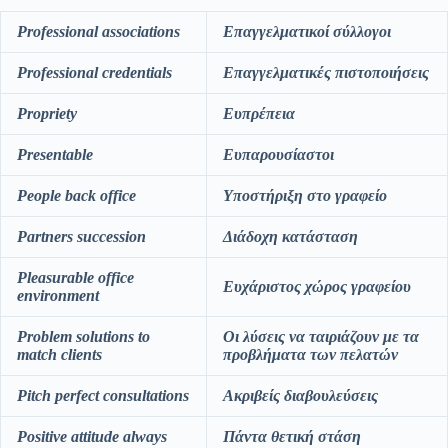
Professional associations
Επαγγελματικοί
σύλλογοι
Professional credentials
Επαγγελματικές
πιστοποιήσεις
Propriety
Ευπρέπεια
Presentable
Ευπαρουσίαστοι
People
back
office
Υποστήριξη στο γραφείο
Partners succession
Διάδοχη
κατάσταση
Pleasurable
office
Ευχάριστος
χώρος
γραφείου
environment
Problem solutions to
Οι λύσεις να ταιριάζουν με τα
match clients
προβλήματα των πελατών
Pitch perfect consultations
Ακριβείς
διαβουλεύσεις
Positive attitude always
Πάντα
θετική
στάση