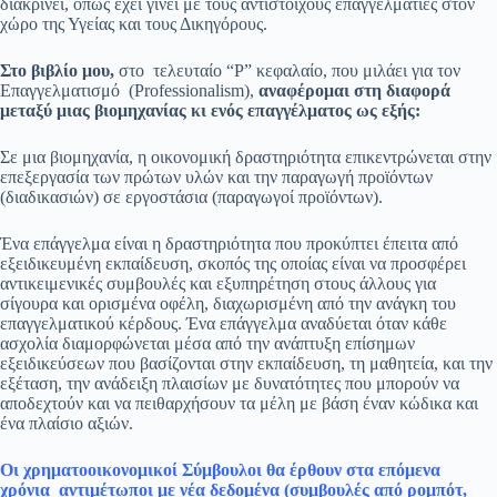
διακρίνει, όπως έχει γίνει με τους αντίστοιχους επαγγελματίες στον
χώρο της Υγείας και τους Δικηγόρους.
Στο βιβλίο μου,
στο τελευταίο “P” κεφαλαίο, που μιλάει για τον
Επαγγελματισμό (Professionalism),
αναφέρομαι στη διαφορά
μεταξύ μιας βιομηχανίας κι ενός επαγγέλματος ως εξής:
Σε μια βιομηχανία, η οικονομική δραστηριότητα επικεντρώνεται στην
επεξεργασία των πρώτων υλών και την παραγωγή προϊόντων
(διαδικασιών) σε εργοστάσια (παραγωγοί προϊόντων).
Ένα επάγγελμα είναι η δραστηριότητα που προκύπτει έπειτα από
εξειδικευμένη εκπαίδευση, σκοπός της οποίας είναι να προσφέρει
αντικειμενικές συμβουλές και εξυπηρέτηση στους άλλους για
σίγουρα και ορισμένα οφέλη, διαχωρισμένη από την ανάγκη του
επαγγελματικού κέρδους. Ένα επάγγελμα αναδύεται όταν κάθε
ασχολία διαμορφώνεται μέσα από την ανάπτυξη επίσημων
εξειδικεύσεων που βασίζονται στην εκπαίδευση, τη μαθητεία, και την
εξέταση, την ανάδειξη πλαισίων με δυνατότητες που μπορούν να
αποδεχτούν και να πειθαρχήσουν τα μέλη με βάση έναν κώδικα και
ένα πλαίσιο αξιών.
Οι χρηματοοικονομικοί Σύμβουλοι θα έρθουν στα επόμενα
χρόνια αντιμέτωποι με νέα δεδομένα (συμβουλές από ρομπότ,