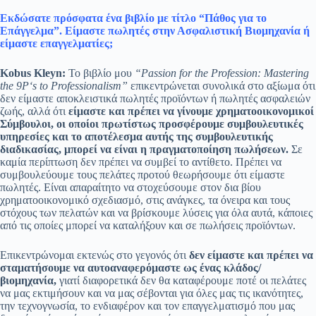
Εκδώσατε πρόσφατα ένα βιβλίο με τίτλο “Πάθος για το
Επάγγελμα”. Είμαστε πωλητές στην Ασφαλιστική Βιομηχανία ή
είμαστε
επαγγελματίες;
Kobus
Kleyn
:
Το βιβλίο μου
“
Passion
for
the
Profession
:
Mastering
the
9
P
‘
s
to
Professionalism
”
επικεντρώνεται συνολικά στο αξίωμα ότι
δεν είμαστε αποκλειστικά πωλητές προϊόντων ή πωλητές ασφαλειών
ζωής, αλλά ότι
είμαστε και πρέπει να γίνουμε χρηματοοικονομικοί
Σύμβουλοι, οι οποίοι πρωτίστως προσφέρουμε συμβουλευτικές
υπηρεσίες και το αποτέλεσμα αυτής της συμβουλευτικής
διαδικασίας, μπορεί να είναι η πραγματοποίηση πωλήσεων.
Σε
καμία περίπτωση δεν πρέπει να συμβεί το αντίθετο. Πρέπει να
συμβουλεύουμε τους πελάτες προτού θεωρήσουμε ότι είμαστε
πωλητές. Είναι απαραίτητο να στοχεύσουμε στον δια βίου
χρηματοοικονομικό σχεδιασμό, στις ανάγκες, τα όνειρα και τους
στόχους των πελατών και να βρίσκουμε λύσεις για όλα αυτά, κάποιες
από τις οποίες μπορεί να καταλήξουν και σε πωλήσεις προϊόντων.
Επικεντρώνομαι εκτενώς στο γεγονός ότι
δεν είμαστε και πρέπει να
σταματήσουμε να αυτοαναφερόμαστε ως ένας κλάδος/
βιομηχανία,
γιατί διαφορετικά δεν θα καταφέρουμε ποτέ οι πελάτες
να μας εκτιμήσουν και να μας σέβονται για όλες μας τις ικανότητες,
την τεχνογνωσία, το ενδιαφέρον και τον επαγγελματισμό που μας