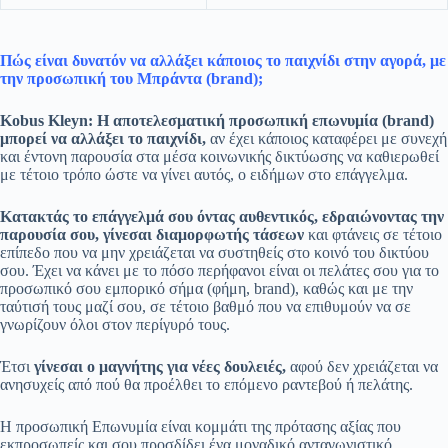
Πώς είναι δυνατόν να αλλάξει κάποιος το παιχνίδι στην αγορά, με
την προσωπική του Μπράντα (
brand
);
Kobus
Kle
y
n
:
Η αποτελεσματική προσωπική επωνυμία (brand)
μπορεί να αλλάξει το παιχνίδι,
αν έχει κάποιος καταφέρει με συνεχή
και έντονη παρουσία στα μέσα κοινωνικής δικτύωσης να καθιερωθεί
με τέτοιο τρόπο ώστε να γίνει αυτός, o ειδήμων στο επάγγελμα.
Κατακτάς το επάγγελμά σου όντας αυθεντικός, εδραιώνοντας την
παρουσία σου, γίνεσαι διαμορφωτής τάσεων
και φτάνεις σε τέτοιο
επίπεδο που να μην χρειάζεται να συστηθείς στο κοινό του δικτύου
σου. Έχει να κάνει με το πόσο περήφανοι είναι οι πελάτες σου για το
προσωπικό σου εμπορικό σήμα (φήμη, brand), καθώς και με την
ταύτισή τους μαζί σου, σε τέτοιο βαθμό που να επιθυμούν να σε
γνωρίζουν όλοι στον περίγυρό τους.
Έτσι
γίνεσαι ο μαγνήτης για νέες δουλειές,
αφού δεν χρειάζεται να
ανησυχείς από πού θα προέλθει το επόμενο ραντεβού ή πελάτης.
Η προσωπική Επωνυμία είναι κομμάτι της πρότασης αξίας που
εκπροσωπείς και σου προσδίδει ένα μοναδικό ανταγωνιστικό